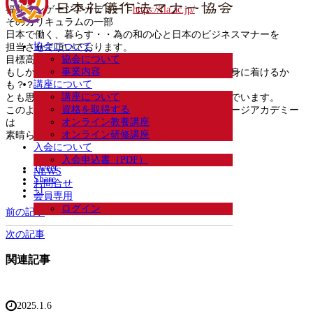
福井ランゲージアカデミー
https://fla.ac.jp/
そのカリキュラムの一部
日本で働く、暮らす・・為の和の心と日本のビジネスマナーを
協会について
担当させて頂いております。
協会について
目標高い、エネルギッシュなアジアの学生たちは、
事業内容
もしかして、日本の若者よりも素晴らしい和の心も身に着けるか
講座について
も？？
講座について
とも思われるぐらい、学生たちは真剣に日本を学んでいます。
資格を取得する
このようなカリキュラムを導入している福井ランゲージアカデミー
オンライン教養講座
は
オンライン研修講座
素晴らしい学校ですね。
入会について
入会申込書（PDF）
Tweet
NEWS
Share
お問合せ
+1
会員専用
ログイン
前の記事
次の記事
関連記事
2025.1.6