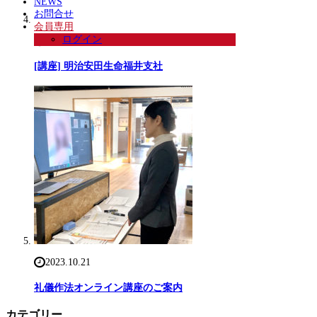
NEWS
お問合せ
会員専用
ログイン
2024.04.16
[講座] 明治安田生命福井支社
2023.10.21
礼儀作法オンライン講座のご案内
カテゴリー