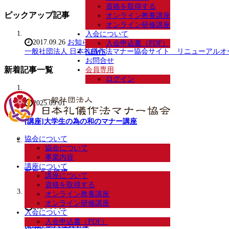
資格を取得する
ピックアップ記事
オンライン教養講座
オンライン研修講座
入会について
2017.09.26
お知らせ
入会申込書（PDF）
一般社団法人 日本礼儀作法マナー協会サイト リニューアルオ
NEWS
お問合せ
新着記事一覧
会員専用
ログイン
2025.09.01
[講座]大学生の為の和のマナー講座
協会について
協会について
2025.01.06
事業内容
講座について
新年のご挨拶
講座について
資格を取得する
オンライン教養講座
オンライン研修講座
2024.04.16
入会について
入会申込書（PDF）
[講座] 新入社員研修